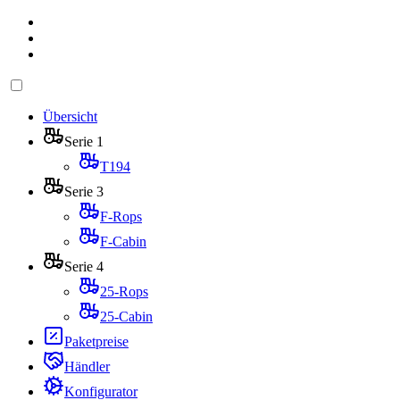
Übersicht
Serie 1
T194
Serie 3
F-Rops
F-Cabin
Serie 4
25-Rops
25-Cabin
Paketpreise
Händler
Konfigurator