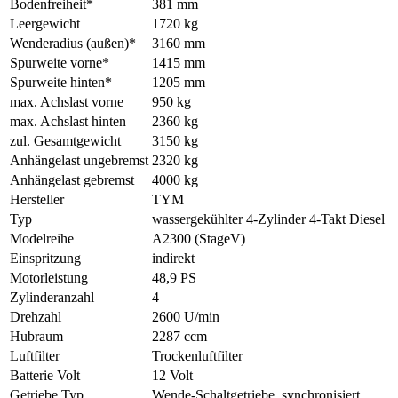
Bodenfreiheit*
381 mm
Leergewicht
1720 kg
Wenderadius (außen)*
3160 mm
Spurweite vorne*
1415 mm
Spurweite hinten*
1205 mm
max. Achslast vorne
950 kg
max. Achslast hinten
2360 kg
zul. Gesamtgewicht
3150 kg
Anhängelast ungebremst
2320 kg
Anhängelast gebremst
4000 kg
Hersteller
TYM
Typ
wassergekühlter 4-Zylinder 4-Takt Diesel
Modelreihe
A2300 (StageV)
Einspritzung
indirekt
Motorleistung
48,9 PS
Zylinderanzahl
4
Drehzahl
2600 U/min
Hubraum
2287 ccm
Luftfilter
Trockenluftfilter
Batterie Volt
12 Volt
Getriebe Typ
Wende-Schaltgetriebe, synchronisiert