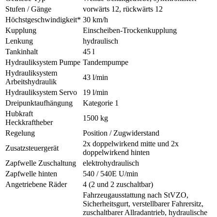
Stufen / Gänge
vorwärts 12, rückwärts 12
Höchstgeschwindigkeit*
30 km/h
Kupplung
Einscheiben-Trockenkupplung
Lenkung
hydraulisch
Tankinhalt
45 l
Hydrauliksystem Pumpe
Tandempumpe
Hydrauliksystem
43 l/min
Arbeitshydraulik
Hydrauliksystem Servo
19 l/min
Dreipunktaufhängung
Kategorie 1
Hubkraft
1500 kg
Heckkraftheber
Regelung
Position / Zugwiderstand
2x doppelwirkend mitte und 2x
Zusatzsteuergerät
doppelwirkend hinten
Zapfwelle Zuschaltung
elektrohydraulisch
Zapfwelle hinten
540 / 540E U/min
Angetriebene Räder
4 (2 und 2 zuschaltbar)
Fahrzeugausstattung nach StVZO,
Sicherheitsgurt, verstellbarer Fahrersitz,
zuschaltbarer Allradantrieb, hydraulische