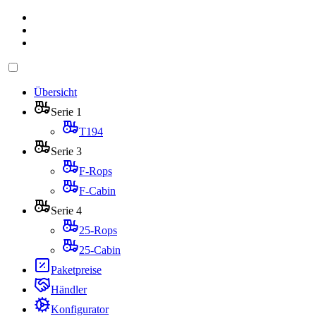
Übersicht
Serie 1
T194
Serie 3
F-Rops
F-Cabin
Serie 4
25-Rops
25-Cabin
Paketpreise
Händler
Konfigurator