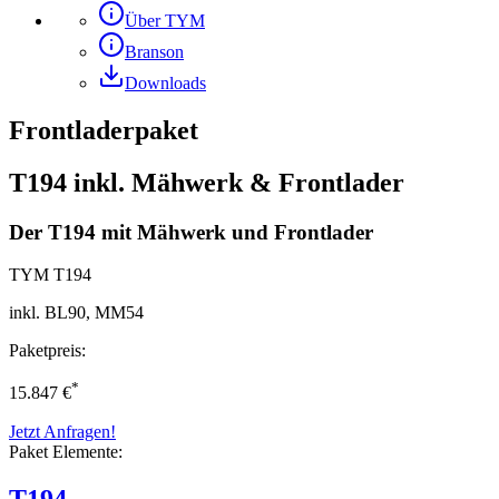
Über TYM
Branson
Downloads
Frontladerpaket
T194 inkl. Mähwerk & Frontlader
Der T194 mit Mähwerk und Frontlader
TYM
T194
inkl. BL90, MM54
Paketpreis:
*
15.847 €
Jetzt Anfragen!
Paket Elemente:
T194