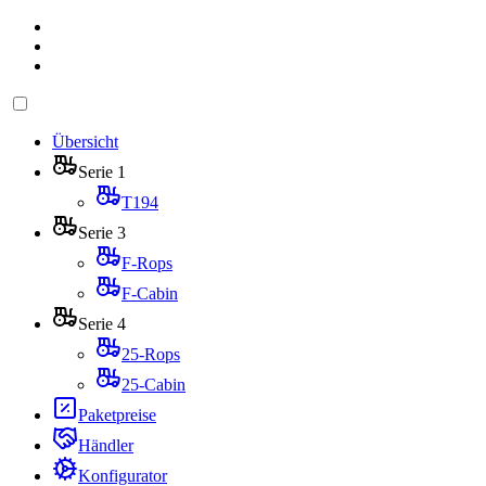
Übersicht
Serie 1
T194
Serie 3
F-Rops
F-Cabin
Serie 4
25-Rops
25-Cabin
Paketpreise
Händler
Konfigurator