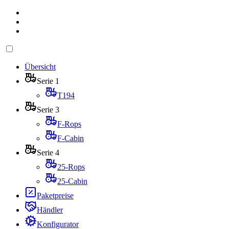
Übersicht
Serie 1
T194
Serie 3
F-Rops
F-Cabin
Serie 4
25-Rops
25-Cabin
Paketpreise
Händler
Konfigurator