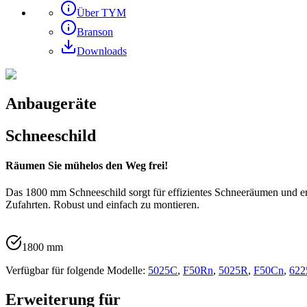
Über TYM
Branson
Downloads
Anbaugeräte
Schneeschild
Räumen Sie mühelos den Weg frei!
Das 1800 mm Schneeschild sorgt für effizientes Schneeräumen und erl
Zufahrten. Robust und einfach zu montieren.
1800 mm
Verfügbar für folgende Modelle:
5025C
,
F50Rn
,
5025R
,
F50Cn
,
622
Erweiterung für