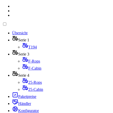
Übersicht
Serie 1
T194
Serie 3
F-Rops
F-Cabin
Serie 4
25-Rops
25-Cabin
Paketpreise
Händler
Konfigurator