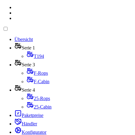
Übersicht
Serie 1
T194
Serie 3
F-Rops
F-Cabin
Serie 4
25-Rops
25-Cabin
Paketpreise
Händler
Konfigurator