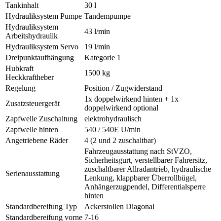
Tankinhalt
30 l
Hydrauliksystem Pumpe
Tandempumpe
Hydrauliksystem
43 l/min
Arbeitshydraulik
Hydrauliksystem Servo
19 l/min
Dreipunktaufhängung
Kategorie 1
Hubkraft
1500 kg
Heckkraftheber
Regelung
Position / Zugwiderstand
1x doppelwirkend hinten + 1x
Zusatzsteuergerät
doppelwirkend optional
Zapfwelle Zuschaltung
elektrohydraulisch
Zapfwelle hinten
540 / 540E U/min
Angetriebene Räder
4 (2 und 2 zuschaltbar)
Fahrzeugausstattung nach StVZO,
Sicherheitsgurt, verstellbarer Fahrersitz,
zuschaltbarer Allradantrieb, hydraulische
Serienausstattung
Lenkung, klappbarer Überrollbügel,
Anhängerzugpendel, Differentialsperre
hinten
Standardbereifung Typ
Ackerstollen Diagonal
Standardbereifung vorne
7-16