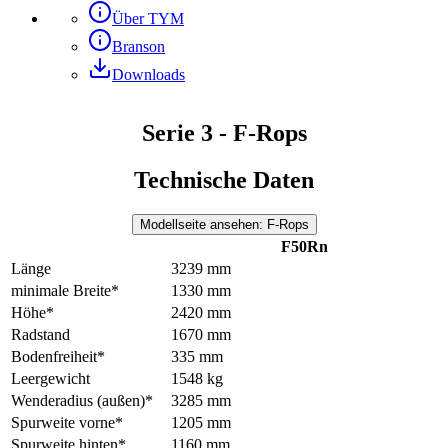
Über TYM
Branson
Downloads
Serie 3 - F-Rops
Technische Daten
Modellseite ansehen
: F-Rops
F50Rn
Länge
3239 mm
minimale Breite*
1330 mm
Höhe*
2420 mm
Radstand
1670 mm
Bodenfreiheit*
335 mm
Leergewicht
1548 kg
Wenderadius (außen)*
3285 mm
Spurweite vorne*
1205 mm
Spurweite hinten*
1160 mm