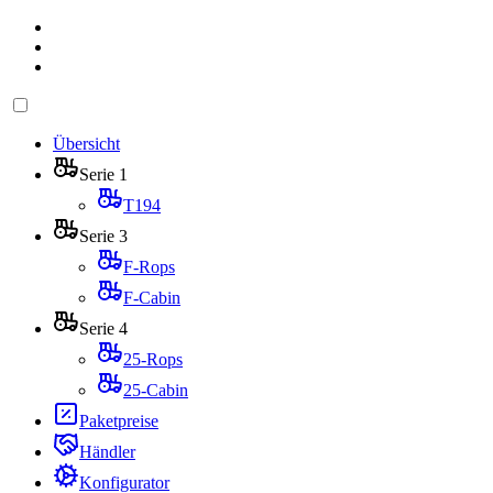
Übersicht
Serie 1
T194
Serie 3
F-Rops
F-Cabin
Serie 4
25-Rops
25-Cabin
Paketpreise
Händler
Konfigurator