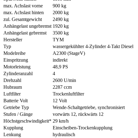
max. Achslast vorne
900 kg
max. Achslast hinten
2000 kg
zul. Gesamtgewicht
2490 kg
Anhängelast ungebremst
1920 kg
Anhängelast gebremst
3500 kg
Hersteller
TYM
Typ
wassergekühlter 4-Zylinder 4-Takt Diesel
Modelreihe
A2300 (StageV)
Einspritzung
indirekt
Motorleistung
48,9 PS
Zylinderanzahl
4
Drehzahl
2600 U/min
Hubraum
2287 ccm
Luftfilter
Trockenluftfilter
Batterie Volt
12 Volt
Getriebe Typ
Wende-Schaltgetriebe, synchronisiert
Stufen / Gänge
vorwärts 12, rückwärts 12
Höchstgeschwindigkeit*
29 km/h
Kupplung
Einscheiben-Trockenkupplung
Lenkung
hydraulisch